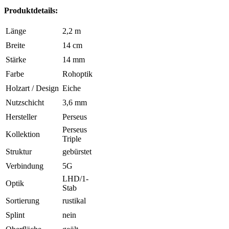
Produktdetails:
Länge
2,2 m
Breite
14 cm
Stärke
14 mm
Farbe
Rohoptik
Holzart / Design
Eiche
Nutzschicht
3,6 mm
Hersteller
Perseus
Perseus
Kollektion
Triple
Struktur
gebürstet
Verbindung
5G
LHD/1-
Optik
Stab
Sortierung
rustikal
Splint
nein