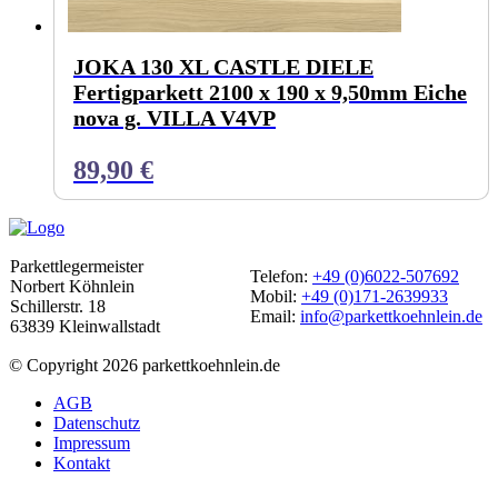
JOKA 130 XL CASTLE DIELE
Fertigparkett 2100 x 190 x 9,50mm Eiche
nova g. VILLA V4VP
89,90
€
Parkettlegermeister
Telefon:
+49 (0)6022-507692
Norbert Köhnlein
Mobil:
+49 (0)171-2639933
Schillerstr. 18
Email:
info@parkettkoehnlein.de
63839 Kleinwallstadt
© Copyright 2026 parkettkoehnlein.de
AGB
Datenschutz
Impressum
Kontakt