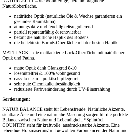
NATURGEÖLT – die wohnfertige, tiefenimprägnierte
Naturöloberfläche.
natürliche Optik (natürliche Öle & Wachse garantieren ein
gesundes Raumklima)
atmungsaktiv und feuchtigkeitsregulierend
partiell reparaturfähig & renovierbar
betont die natürliche Haptik des Bodens
die beliebteste Barfuß-Oberfläche mit der besten Haptik
MATTLACK – die mattlackierte Lack-Oberfläche mit natürlicher
Optik und Patina.
matte Optik dank Glanzgrad 8-10
lösemittelfrei & 100% wohngesund
easy to clean – praktisch pflegefrei
sehr gute Chemikalienbeständigkeit
reduzierte Farbveränderung durch UV-Einstrahlung
Sortierungen:
NATUR BALANCE steht für Lebensfreude. Natürliche Akzente,
sichtbare Äste und eine naturnahe Maserung sorgen für die perfekte
Balance zwischen Natur und Lebendigkeit. *Splintfrei
COUNTRY steht für kraftvolle, ausdrucksstarke Akzente. Eine
lebendige Holzmaserung mit gewollten Farbnuancen der Natur und