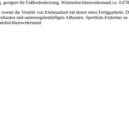
ung, geeignet für Fußbodenheizung, Wärmedurchlasswiderstand ca. 0,07
t die Vorteile von Klebeparkett mit denen eines Fertigparketts. Die
auten und sanierungsbedürftigen Altbauten. Sperrholz-Einleimer an de
medurchlasswiderstand.