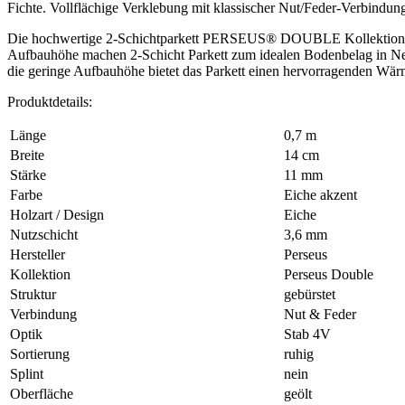
Fichte. Vollflächige Verklebung mit klassischer Nut/Feder-Verbind
Die hochwertige 2-Schichtparkett PERSEUS® DOUBLE Kollektion verein
Aufbauhöhe machen 2-Schicht Parkett zum idealen Bodenbelag in Neub
die geringe Aufbauhöhe bietet das Parkett einen hervorragenden Wär
Produktdetails:
Länge
0,7 m
Breite
14 cm
Stärke
11 mm
Farbe
Eiche akzent
Holzart / Design
Eiche
Nutzschicht
3,6 mm
Hersteller
Perseus
Kollektion
Perseus Double
Struktur
gebürstet
Verbindung
Nut & Feder
Optik
Stab 4V
Sortierung
ruhig
Splint
nein
Oberfläche
geölt