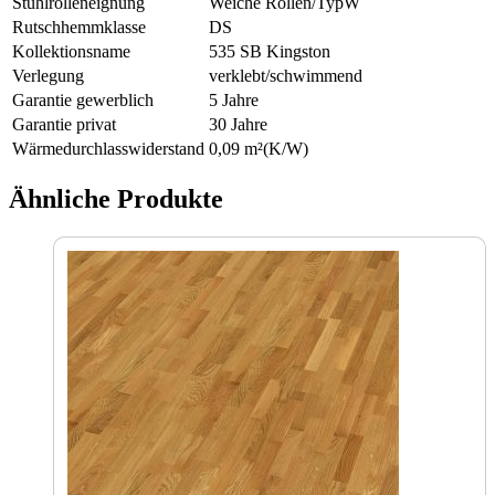
Stuhlrolleneignung
Weiche Rollen/TypW
Rutschhemmklasse
DS
Kollektionsname
535 SB Kingston
Verlegung
verklebt/schwimmend
Garantie gewerblich
5 Jahre
Garantie privat
30 Jahre
Wärmedurchlasswiderstand
0,09 m²(K/W)
Ähnliche Produkte