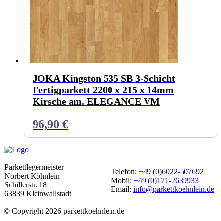
JOKA Kingston 535 SB 3-Schicht
Fertigparkett 2200 x 215 x 14mm
Kirsche am. ELEGANCE VM
96,90
€
Parkettlegermeister
Telefon:
+49 (0)6022-507692
Norbert Köhnlein
Mobil:
+49 (0)171-2639933
Schillerstr. 18
Email:
info@parkettkoehnlein.de
63839 Kleinwallstadt
© Copyright 2026 parkettkoehnlein.de