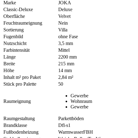
Marke
JOKA
Classic-Deluxe
Deluxe
Oberfläche
Velvet
Feuchtraumeignung
Nein
Sortierung
Villa
Fugenbild
ohne Fase
Nutzschicht
3,5 mm
Farbintensität
Mittel
Länge
2200 mm
Breite
215 mm
Höhe
14 mm
Inhalt m² pro Paket
2,84 m²
Stück pro Palette
50
Gewerbe
Raumeignung
Wohnraum
Gewerbe
Raumgestaltung
Parkettböden
Brandklasse
Dfl-s1
Fußbodenheizung
WarmwasserFBH