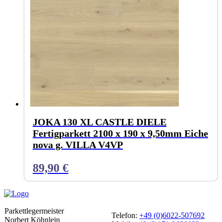
JOKA 130 XL CASTLE DIELE
Fertigparkett 2100 x 190 x 9,50mm Eiche
nova g. VILLA V4VP
89,90
€
Parkettlegermeister
Telefon:
+49 (0)6022-507692
Norbert Köhnlein