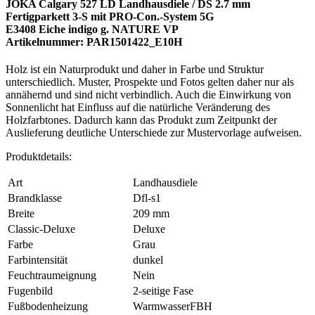
JOKA Calgary 527 LD Landhausdiele / DS 2.7 mm
Fertigparkett 3-S mit PRO-Con.-System 5G
E3408 Eiche indigo g. NATURE VP
Artikelnummer: PAR1501422_E10H
Holz ist ein Naturprodukt und daher in Farbe und Struktur
unterschiedlich. Muster, Prospekte und Fotos gelten daher nur als
annähernd und sind nicht verbindlich. Auch die Einwirkung von
Sonnenlicht hat Einfluss auf die natürliche Veränderung des
Holzfarbtones. Dadurch kann das Produkt zum Zeitpunkt der
Auslieferung deutliche Unterschiede zur Mustervorlage aufweisen.
Produktdetails:
Art
Landhausdiele
Brandklasse
Dfl-s1
Breite
209 mm
Classic-Deluxe
Deluxe
Farbe
Grau
Farbintensität
dunkel
Feuchtraumeignung
Nein
Fugenbild
2-seitige Fase
Fußbodenheizung
WarmwasserFBH