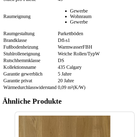
Gewerbe
Raumeignung
Wohnraum
Gewerbe
Raumgestaltung
Parkettböden
Brandklasse
Dfl-s1
Fußbodenheizung
WarmwasserFBH
Stuhlrolleneignung
Weiche Rollen/TypW
Rutschhemmklasse
DS
Kollektionsname
435 Calgary
Garantie gewerblich
5 Jahre
Garantie privat
20 Jahre
Wärmedurchlasswiderstand
0,09 m²(K/W)
Ähnliche Produkte