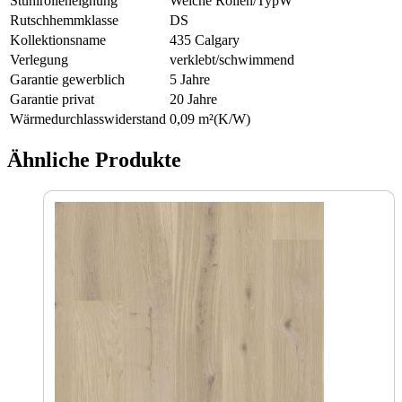
Stuhlrolleneignung
Weiche Rollen/TypW
Rutschhemmklasse
DS
Kollektionsname
435 Calgary
Verlegung
verklebt/schwimmend
Garantie gewerblich
5 Jahre
Garantie privat
20 Jahre
Wärmedurchlasswiderstand
0,09 m²(K/W)
Ähnliche Produkte