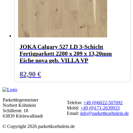
JOKA Calgary 527 LD 3-Schicht
Fertigparkett 2200 x 209 x 13,20mm
Eiche nova geb. VILLA VP
82,90
€
Parkettlegermeister
Telefon:
+49 (0)6022-507692
Norbert Köhnlein
Mobil:
+49 (0)171-2639933
Schillerstr. 18
Email:
info@parkettkoehnlein.de
63839 Kleinwallstadt
© Copyright 2026 parkettkoehnlein.de