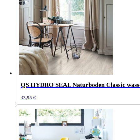
QS HYDRO SEAL Naturboden Classic wasserf
33,95
€