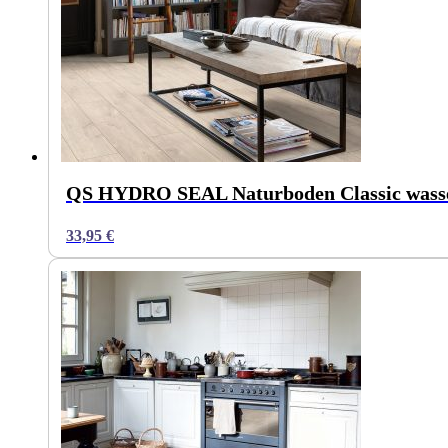
QS HYDRO SEAL Naturboden Classic wasser
33,95
€