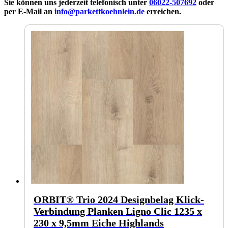
Sie können uns jederzeit telefonisch unter
06022-507692
oder
per E-Mail an
info@parkettkoehnlein.de
erreichen.
ORBIT® Trio 2024 Designbelag Klick-
Verbindung Planken Ligno Clic 1235 x
230 x 9,5mm Eiche Highlands